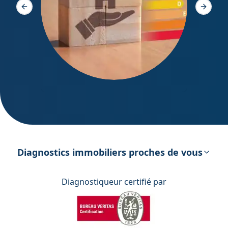
Slide précédente
Slide s
DPE – Diagnostic de Performance
énergétique
Diagnostics immobiliers proches de vous
Diagnostiqueur certifié par