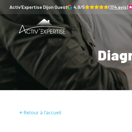
Activ'Expertise
Dijon Ouest
4.9
/5
(
174
avis)
Diag
Retour à l'accueil