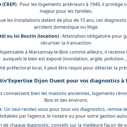
 (CREP)
: Pour les logements antérieurs à 1949, il protège c
majeur pour les familles.
que les installations datent de plus de 15 ans, ces diagnostic
accident domestique ou litige.
é) ou loi Boutin (location)
: Attestation obligatoire pour ga
sécuriser la transaction.
dispensable à Marsannay-le-Bois comme ailleurs, il recense 
auxquels le bien est exposé (inondation, argile, pollution...
rêté préfectoral local, il peut être requis pour détecter la pr
tiv’Expertise Dijon Ouest pour vos diagnostics à
s connaissent bien les maisons anciennes, logements rénov
Bois et des environs.
e
: Un seul rendez-vous pour tous vos diagnostics, remise 
loitables par l’agence, le notaire ou pour votre gestion au
on de chaque diagnostic, conseils sur la meilleure façon de