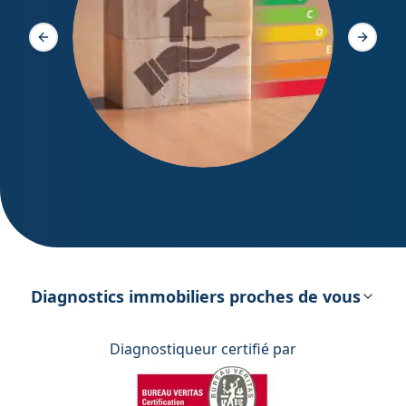
Diagno
Slide précédente
Slide s
DPE – Diagnostic de Performance
énergétique
Diagnostics immobiliers proches de vous
Diagnostiqueur certifié par